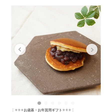
┊✧✧✧お歳暮・お年賀用ギフト✧✧✧┊