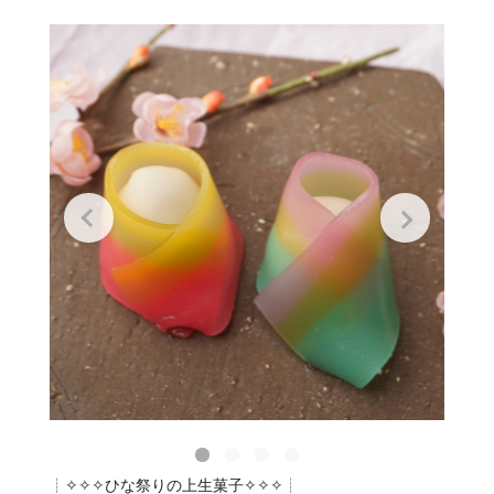
┊✧✧✧ひな祭りの上生菓子✧✧✧┊