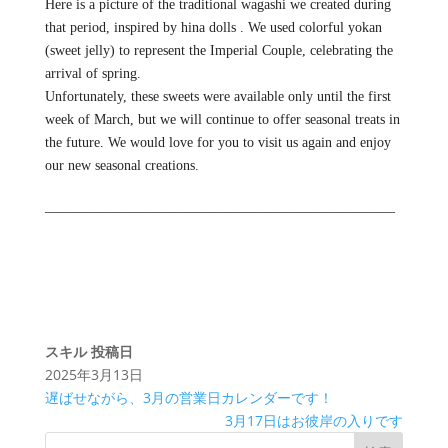
Here is a picture of the traditional wagashi we created during
that period, inspired by hina dolls . We used colorful yokan
(sweet jelly) to represent the Imperial Couple, celebrating the
arrival of spring.
Unfortunately, these sweets were available only until the first
week of March, but we will continue to offer seasonal treats in
the future. We would love for you to visit us again and enjoy
our new seasonal creations.
—————————————————————————
スキル
投稿日
2025年3月13日
遅ばせながら、3月の営業日カレンダーです！️
3月17日はお彼岸の入りです