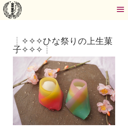
┊✧✧✧ひな祭りの上生菓
子✧✧✧┊