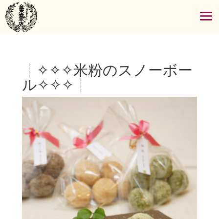
┊✧✧✧米粉のスノーボー
ル✧✧✧┊