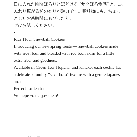
口に入れた瞬間ほろりとほどける “サクほろ食感” と、ふ
んわり広がる和の香りが魅力です。贈り物にも、ちょっ
としたお茶時間にもぴったり。
ぜひお試しください。
-
Rice Flour Snowball Cookies
Introducing our new spring treats — snowball cookies made
with rice flour and blended with red bean skins for a little
extra fiber and goodness.
Available in Green Tea, Hojicha, and Kinako, each cookie has
a delicate, crumbly “saku-horo” texture with a gentle Japanese
aroma.
Perfect for tea time.
We hope you enjoy them!