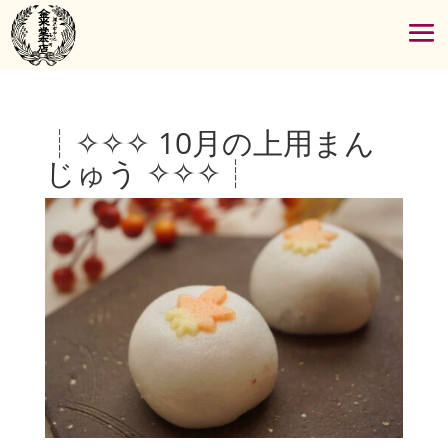
┊✧✧✧ 10月の上用まん
じゅう ✧✧✧┊