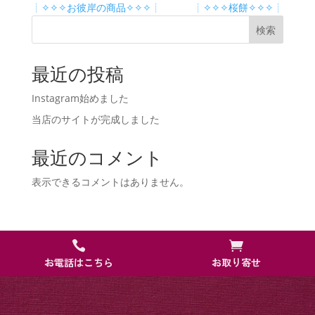
┊✧✧✧お彼岸の商品✧✧✧┊
┊✧✧✧桜餅✧✧✧┊
検索
最近の投稿
Instagram始めました
当店のサイトが完成しました
最近のコメント
表示できるコメントはありません。


お電話はこちら
お取り寄せ